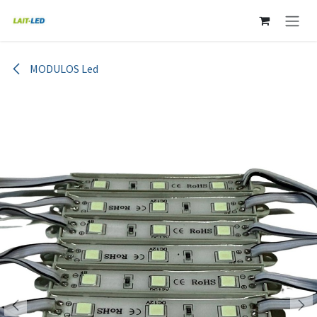
Ir al contenido
MODULOS Led