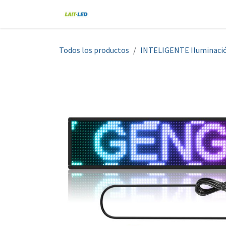
Ir al contenido
Home
Tienda
Nosotros
Blo
Todos los productos
INTELIGENTE Iluminaci