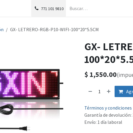
g
Foro
771
101 9810
ón
GX- LETRERO-RGB-P10-WIFI-100*20*5.5CM
GX- LETRE
100*20*5.
$
1,550.00
(impue
Agr
Términos y condiciones
Garantía de devolución: 
Envío: 1 día laboral