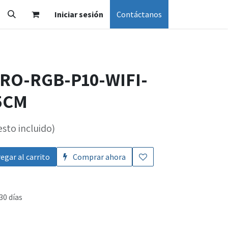
Iniciar sesión
Contáctanos
RO-RGB-P10-WIFI-
5CM
sto incluido)
egar al carrito
Comprar ahora
30 días