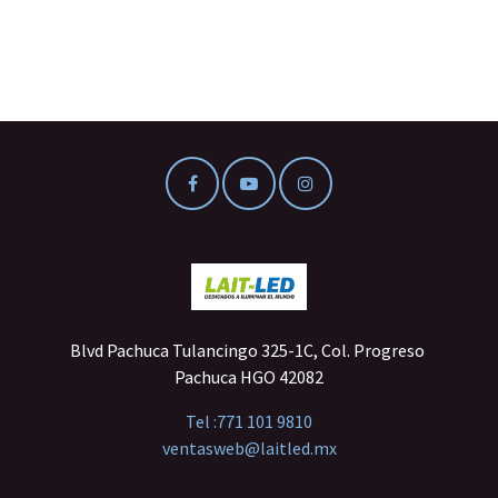
Blvd Pachuca Tulancingo 325-1C, Col. Progreso
Pachuca HGO 42082
Tel :
771 101 9810
ventasweb@laitled.mx