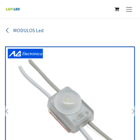
Ir al contenido
MODULOS Led