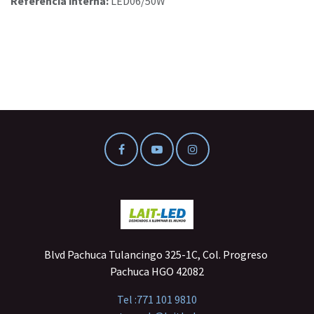
Referencia interna:
LED06/50W
Blvd Pachuca Tulancingo 325-1C, Col. Progreso
Pachuca HGO 42082
Tel :
771 101 9810