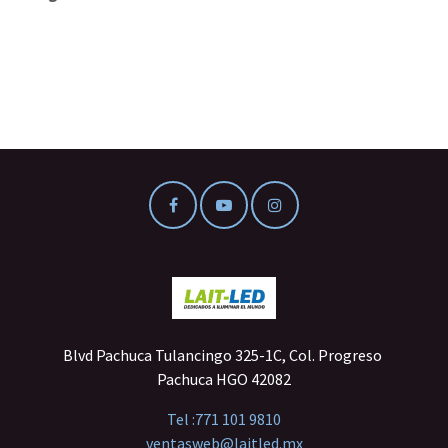
Blvd Pachuca Tulancingo 325-1C, Col. Progreso
Pachuca HGO 42082
Tel :
771 101 9810
ventasweb@laitled.mx