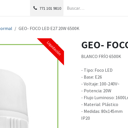
g
Foro
771
101 9810
Normal
GEO- FOCO LED E27 20W 6500K
GEO- FOCO
Liquidación
Liquidación
BLANCO FRÍO 6500K
- Tipo: Foco LED
- Base: E26
- Voltaje: 100-240V~
- Potencia: 20W
- Flujo Luminoso: 1600
- Material: Plástico
- Medidas: 80x145mm
IP20