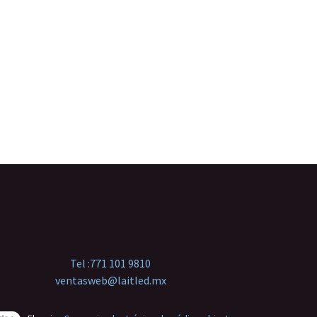
Tel :
771 101 9810
ventasweb@laitled.mx