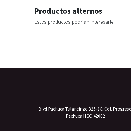
Productos alternos
Estos productos podrían interesarle
Blvd Pachuca Tulancingo 325-1C, Col. Progres
Pachuca HGO 42082