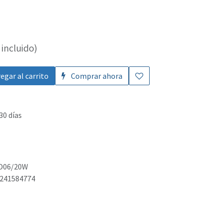
incluido)
egar al carrito
Comprar ahora
30 días
D06/20W
241584774