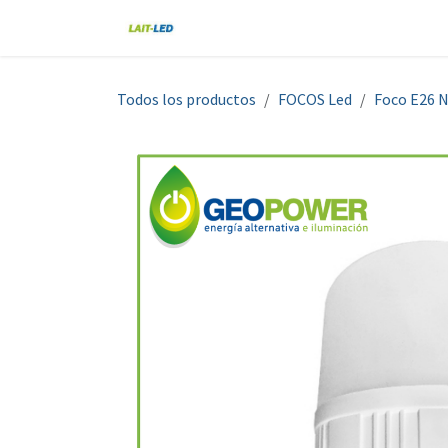
Ir al contenido
Home
Tienda
Nosotros
Blo
Todos los productos
FOCOS Led
Foco E26 