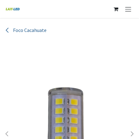
Ir al contenido
Foco Cacahuate