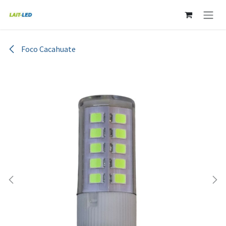
Ir al contenido
Foco Cacahuate