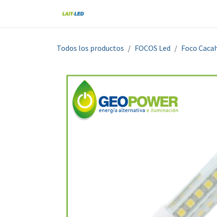
Ir al contenido
Home
Tienda
Nosotros
Blo
Todos los productos
FOCOS Led
Foco Caca