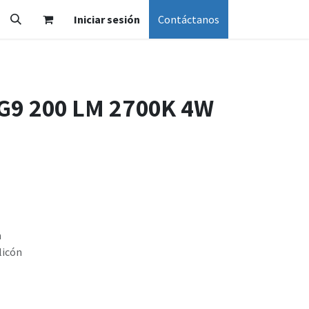
Iniciar sesión
Contáctanos
G9 200 LM 2700K 4W
m
licón