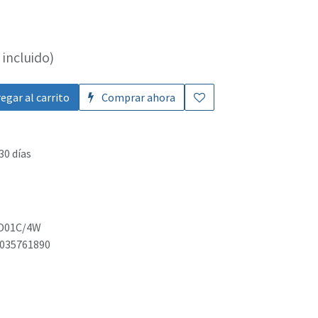
incluido)
egar al carrito
Comprar ahora
30 días
D01C/4W
035761890