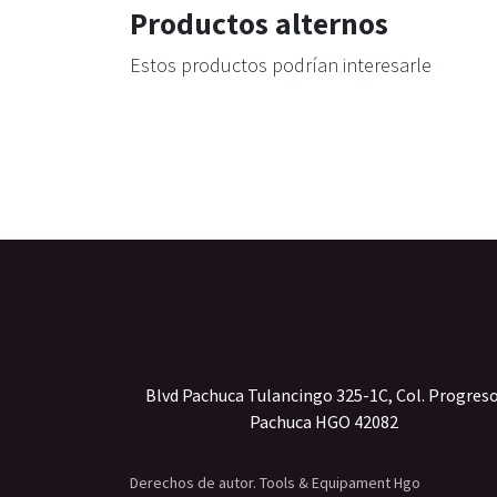
Productos alternos
Estos productos podrían interesarle
Blvd Pachuca Tulancingo 325-1C, Col. Progres
Pachuca HGO 42082
Derechos de autor. Tools & Equipament Hgo