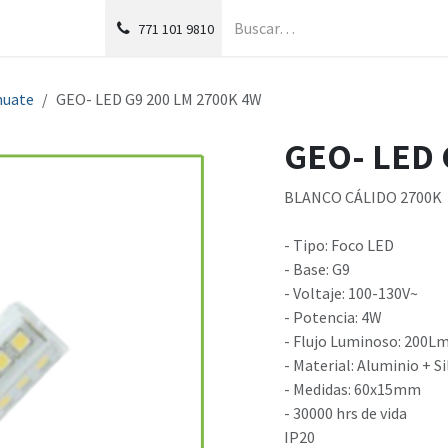
g
Foro
771
101 9810
huate
GEO- LED G9 200 LM 2700K 4W
GEO- LED 
BLANCO CÁLIDO 2700K
- Tipo: Foco LED
- Base: G9
- Voltaje: 100-130V~
- Potencia: 4W
- Flujo Luminoso: 200L
- Material: Aluminio + Si
- Medidas: 60x15mm
- 30000 hrs de vida
IP20