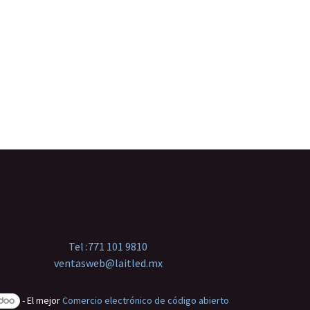
Tel :
771 101 9810
ventasweb@laitled.mx
- El mejor
Comercio electrónico de código abierto