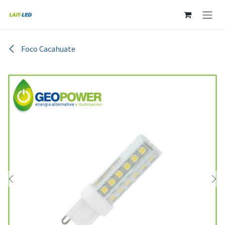
Ir al contenido
Foco Cacahuate