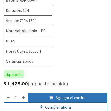
Batería: 6.4V/30AH
Duración: 12H
Ángulo: 70° × 150°
Material: Aluminio + PC
IP: 65
Horas Útiles: 30000H
Garantía: 2 años
Liquidación
$
1,425.00
(impuesto incluido)
Agregar al carrito
Comprar ahora