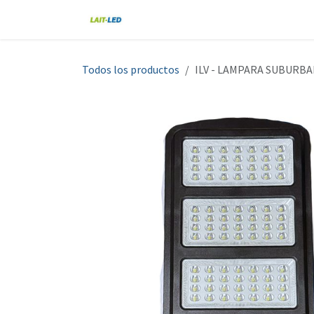
Ir al contenido
Home
Tienda
Nosotros
Blo
Todos los productos
ILV - LAMPARA SUBURBA