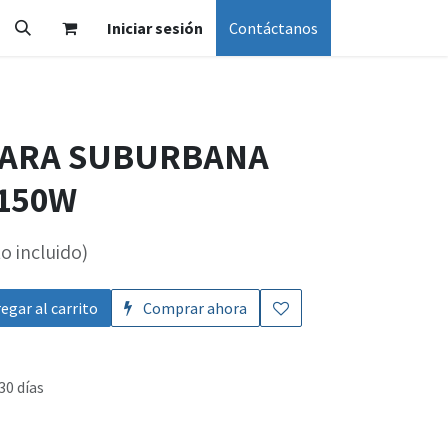
Iniciar sesión
Contáctanos
MPARA SUBURBANA
 150W
o incluido)
egar al carrito
Comprar ahora
30 días