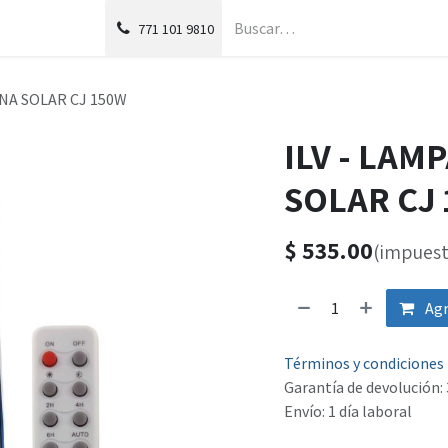
g
Foro
771
101 9810
NA SOLAR CJ 150W
ILV - LA
SOLAR CJ
$
535.00
(impuest
Agr
Términos y condiciones
Garantía de devolución: 
Envío: 1 día laboral