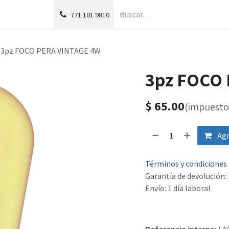
g
Foro
771
101 9810
3pz FOCO PERA VINTAGE 4W
3pz FOCO
$
65.00
(impuesto 
Agr
Términos y condiciones
Garantía de devolución: 
Envío: 1 día laboral