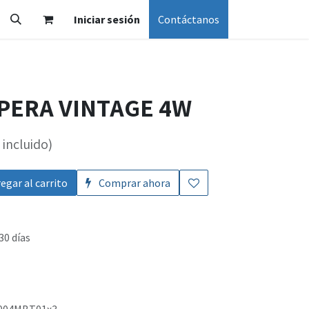
Iniciar sesión
Contáctanos
 PERA VINTAGE 4W
incluido)
egar al carrito
Comprar ahora
30 días