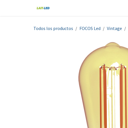
Ir al contenido
Home
Tienda
Nosotros
Blo
Todos los productos
FOCOS Led
Vintage