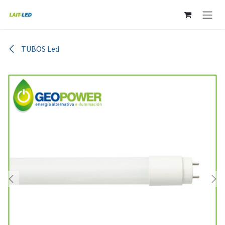
Ir al contenido
TUBOS Led