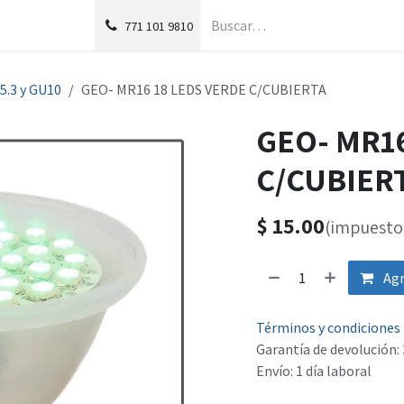
g
Foro
771
101 9810
5.3 y GU10
GEO- MR16 18 LEDS VERDE C/CUBIERTA
GEO- MR16
C/CUBIER
$
15.00
(impuesto 
Agr
Términos y condiciones
Garantía de devolución: 
Envío: 1 día laboral