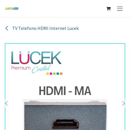
Ir al contenido
TV Telefono HDMI Internet Lucek