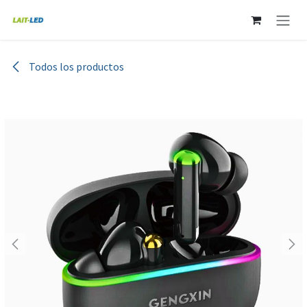
Ir al contenido
Todos los productos