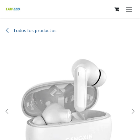
Ir al contenido
Todos los productos