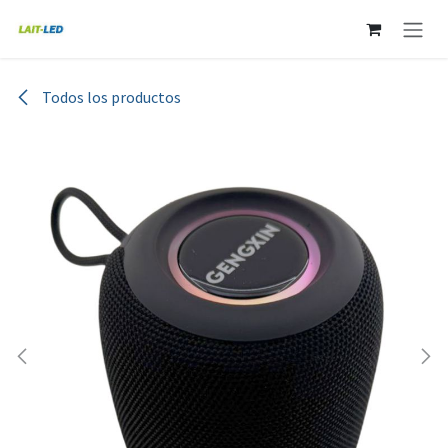
Ir al contenido
Todos los productos