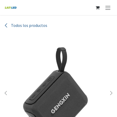
Ir al contenido
Todos los productos