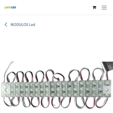
Ir al contenido
MODULOS Led