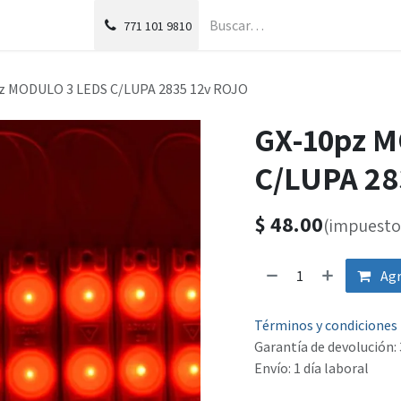
g
Foro
771
101 9810
z MODULO 3 LEDS C/LUPA 2835 12v ROJO
GX-10pz 
C/LUPA 28
$
48.00
(impuesto 
Agr
Términos y condiciones
Garantía de devolución: 
Envío: 1 día laboral