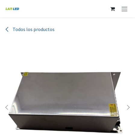
Ir al contenido
Todos los productos