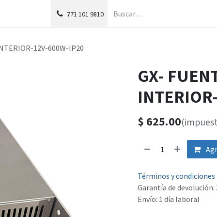
g
Foro
771
101 9810
INTERIOR-12V-600W-IP20
GX- FUEN
INTERIOR-
$
625.00
(impuest
Agr
Términos y condiciones
Garantía de devolución: 
Envío: 1 día laboral