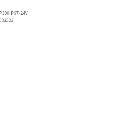
P300IP67-24V
C83523