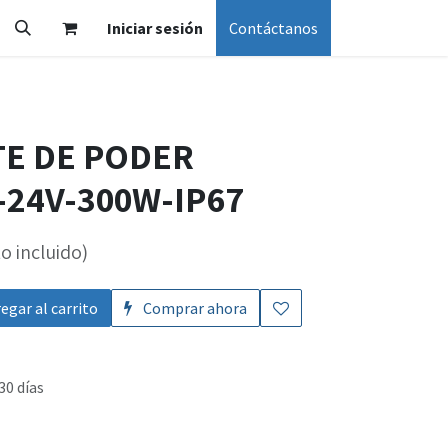
Iniciar sesión
Contáctanos
TE DE PODER
-24V-300W-IP67
o incluido)
egar al carrito
Comprar ahora
30 días