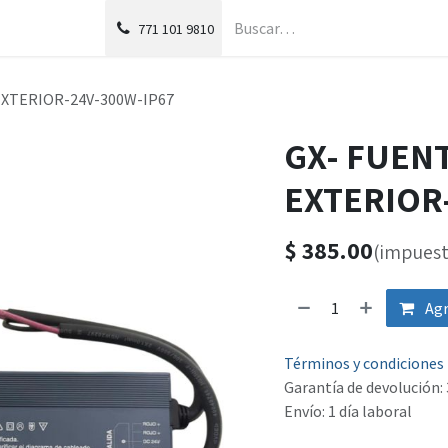
g
Foro
771
101 9810
EXTERIOR-24V-300W-IP67
GX- FUEN
EXTERIOR
$
385.00
(impuest
Agr
Términos y condiciones
Garantía de devolución: 
Envío: 1 día laboral