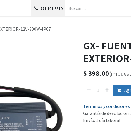
g
Foro
771
101 9810
EXTERIOR-12V-300W-IP67
GX- FUEN
EXTERIOR
$
398.00
(impuest
Agr
Términos y condiciones
Garantía de devolución: 
Envío: 1 día laboral