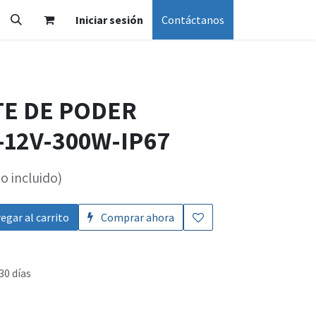
Iniciar sesión
Contáctanos
TE DE PODER
-12V-300W-IP67
o incluido)
egar al carrito
Comprar ahora
30 días