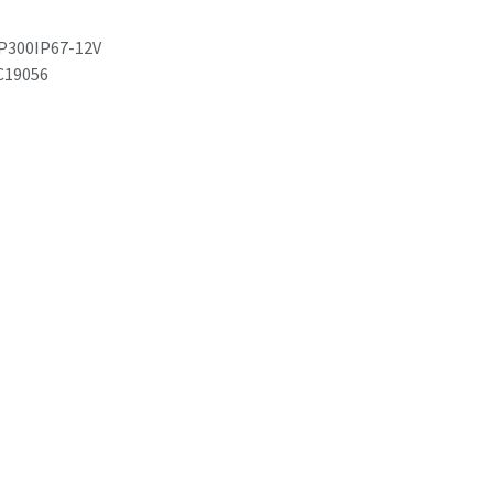
P300IP67-12V
C19056