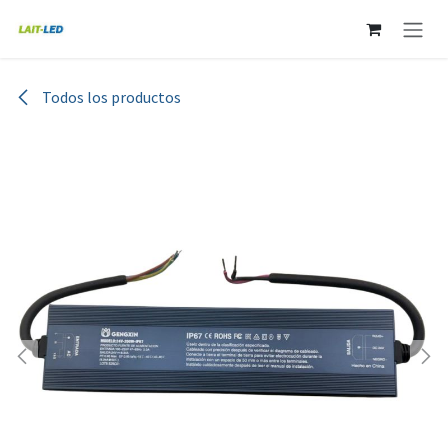
Ir al contenido
Todos los productos