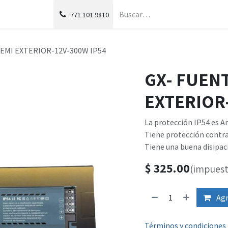
g
Foro
771
101 9810
EMI EXTERIOR-12V-300W IP54
GX- FUEN
EXTERIOR-
La protección IP54 es An
Tiene protección contra
Tiene una buena disipac
$
325.00
(impuest
Agr
Términos y condiciones