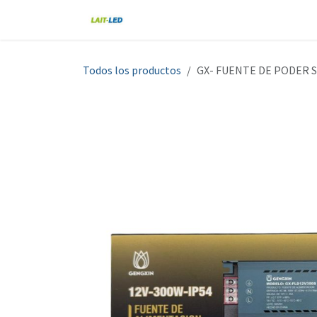
Ir al contenido
Home
Tienda
Nosotros
Blo
Todos los productos
GX- FUENTE DE PODER S