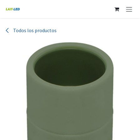
Ir al contenido
Todos los productos