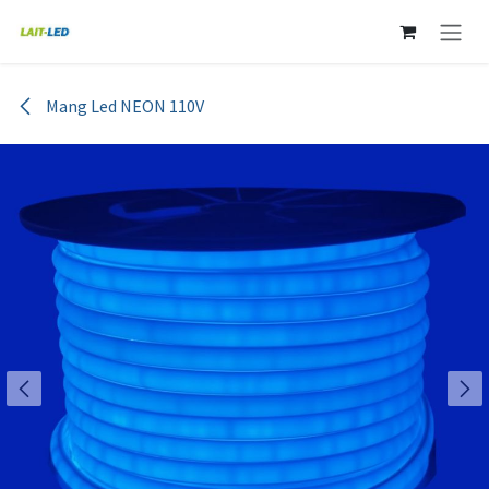
Ir al contenido
Mang Led NEON 110V