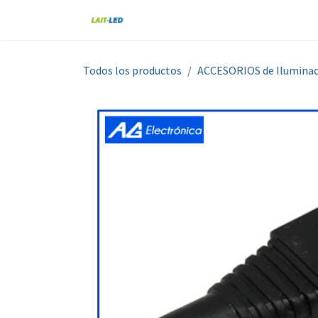
Ir al contenido
Home
Tienda
Nosotros
Blo
Todos los productos
ACCESORIOS de Iluminac