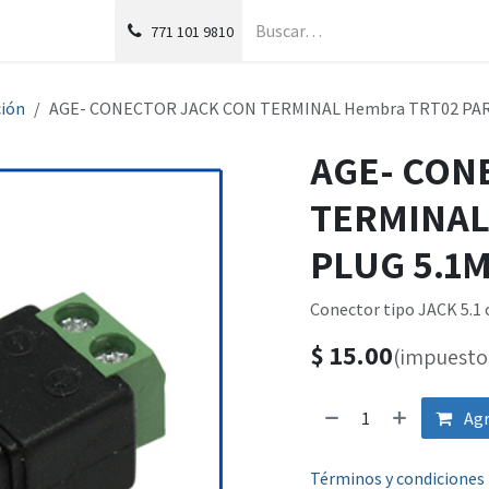
g
Foro
771
101 9810
ión
AGE- CONECTOR JACK CON TERMINAL Hembra TRT02 PAR
AGE- CON
TERMINAL
PLUG 5.1
Conector tipo JACK 5.1
$
15.00
(impuesto 
Agr
Términos y condiciones