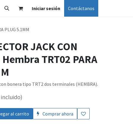
Iniciar sesión
Contáctanos
A PLUG 5.1MM
ECTOR JACK CON
 Hembra TRT02 PARA
MM
 con bonera tipo TRT2 dos terminales (HEMBRA).
incluido)
egar al carrito
Comprar ahora