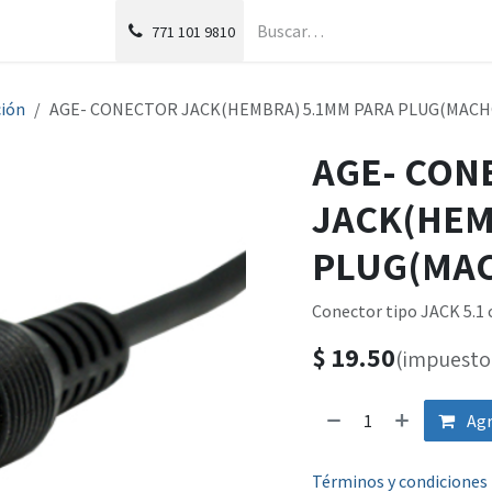
g
Foro
771
101 9810
ión
AGE- CONECTOR JACK(HEMBRA) 5.1MM PARA PLUG(MACH
AGE- CON
JACK(HEM
PLUG(MAC
Conector tipo JACK 5.1
$
19.50
(impuesto 
Agr
Términos y condiciones