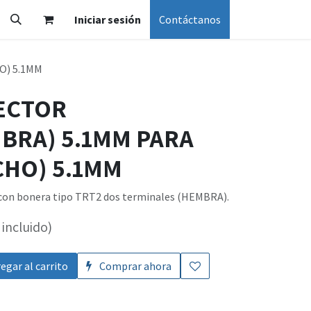
Iniciar sesión
Contáctanos
O) 5.1MM
ECTOR
BRA) 5.1MM PARA
HO) 5.1MM
 con bonera tipo TRT2 dos terminales (HEMBRA).
incluido)
egar al carrito
Comprar ahora