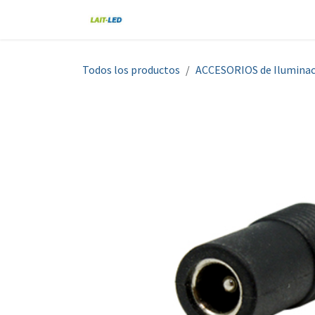
Ir al contenido
Home
Tienda
Nosotros
Blo
Todos los productos
ACCESORIOS de Iluminac