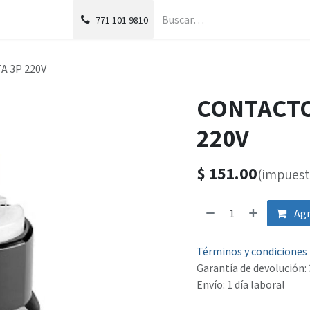
g
Foro
771
101 9810
A 3P 220V
CONTACTO
220V
$
151.00
(impuest
Agr
Términos y condiciones
Garantía de devolución: 
Envío: 1 día laboral