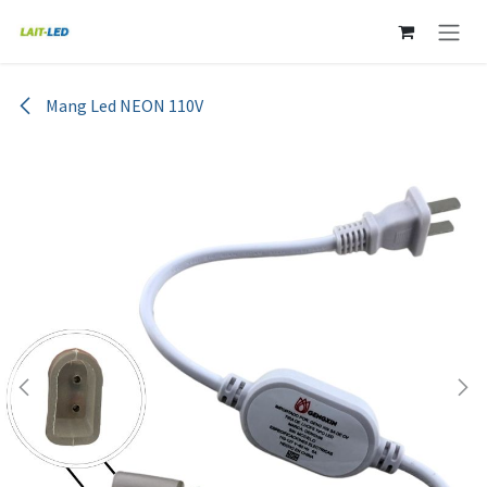
Ir al contenido
Mang Led NEON 110V