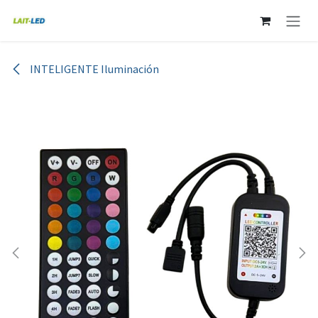
Ir al contenido
INTELIGENTE Iluminación