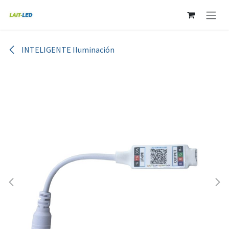
Ir al contenido
INTELIGENTE Iluminación