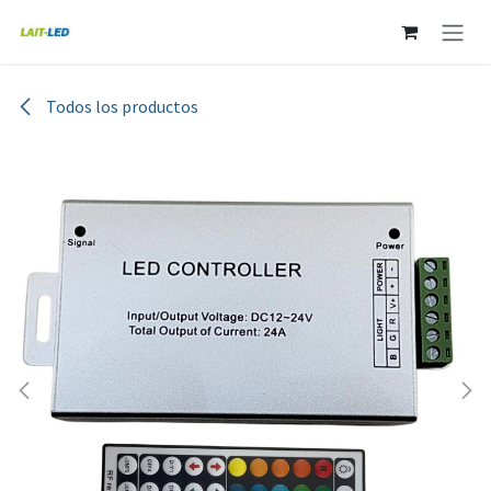
Ir al contenido
Todos los productos