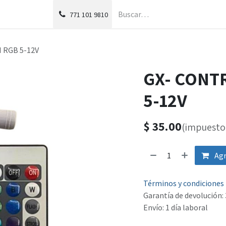
g
Foro
771
101 9810
 RGB 5-12V
GX- CONT
5-12V
$
35.00
(impuesto 
Agr
Términos y condiciones
Garantía de devolución: 
Envío: 1 día laboral