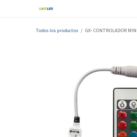
Ir al contenido
Home
Tienda
Nosotros
Blo
Todos los productos
GX- CONTROLADOR MINI