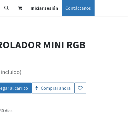
Iniciar sesión
Contáctanos
ROLADOR MINI RGB
incluido)
egar al carrito
Comprar ahora
30 días