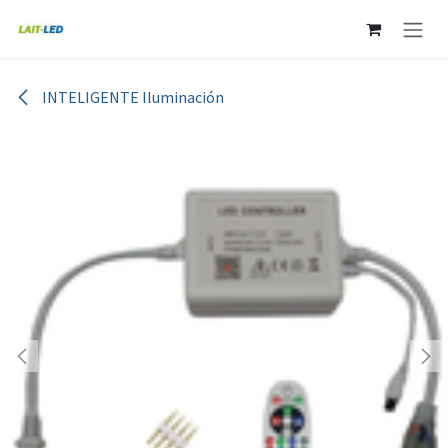
Ir al contenido
INTELIGENTE Iluminación