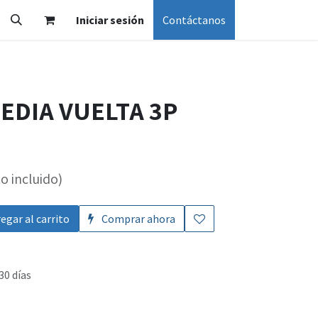
Iniciar sesión
Contáctanos
EDIA VUELTA 3P
o incluido)
egar al carrito
Comprar ahora
30 días