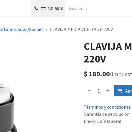
g
Foro
771
101 9810
ortalamparas/Soquet
CLAVIJA MEDIA VUELTA 3P 220V
CLAVIJA M
220V
$
189.00
(impuest
Agr
Términos y condiciones
Garantía de devolución: 
Envío: 1 día laboral