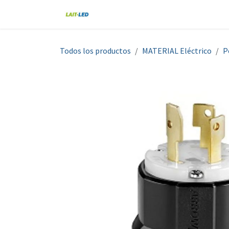
Ir al contenido
Home
Tienda
Nosotros
Blo
Todos los productos
MATERIAL Eléctrico
P