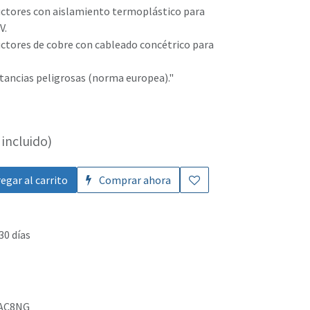
tores con aislamiento termoplástico para
V.
ores de cobre con cableado concétrico para
tancias peligrosas (norma europea)."
incluido)
egar al carrito
Comprar ahora
30 días
AC8NG