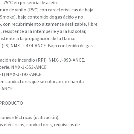
- 75°C en presencia de aceite.
ruro de vinilo (PVC) con características de baja
moke), bajo contenido de gas ácido y no
, con recubrimiento altamente deslizable, libre
 resistente a la intemperie y a la luz solar,
esistente a la propagación de la flama.
s (LS) NMX-J-474-ANCE. Bajo contenido de gas
gación de incendio (RPI). NMX-J-093-ANCE.
mperie. NMX-J-553-ANCE.
W-1) NMX-J-192-ANCE.
 en conductores que se colocan en charola
8-ANCE.
 PRODUCTO
nes eléctricas (utilización).
eléctricos, conductores, requisitos de