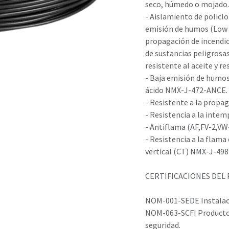
seco, húmedo o mojado. 
- Aislamiento de policlo
emisión de humos (Low S
propagación de incendio
de sustancias peligrosas,
resistente al aceite y r
- Baja emisión de humo
ácido NMX-J-472-ANCE.
- Resistente a la propa
- Resistencia a la inte
- Antiflama (AF,FV-2,V
- Resistencia a la flama
vertical (CT) NMX-J-49
CERTIFICACIONES DEL
NOM-001-SEDE Instalacio
NOM-063-SCFI Productos 
seguridad.