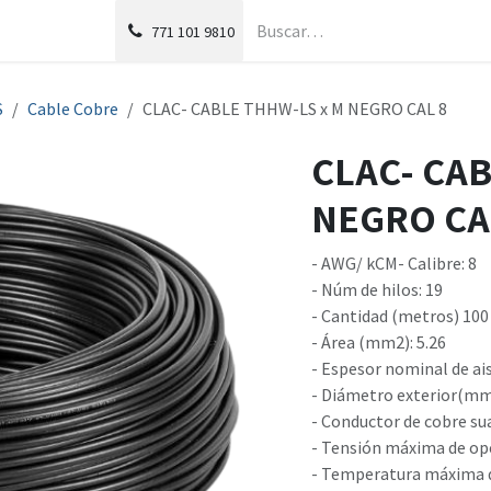
g
Foro
771
101 9810
S
Cable Cobre
CLAC- CABLE THHW-LS x M NEGRO CAL 8
CLAC- CAB
NEGRO CA
- AWG/ kCM- Calibre: 8
- Núm de hilos: 19
- Cantidad (metros) 100
- Área (mm2): 5.26
- Espesor nominal de ai
- Diámetro exterior(mm)
- Conductor de cobre su
- Tensión máxima de ope
- Temperatura máxima d