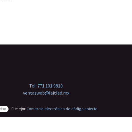
Tel :
771 101 9810
ventasweb@laitled.mx
- El mejor
Comercio electrónico de código abierto