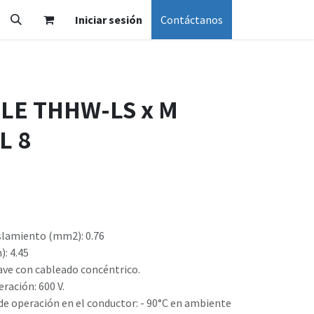
Iniciar sesión
Contáctanos
LE THHW-LS x M
L 8
slamiento (mm2): 0.76
: 4.45
ave con cableado concéntrico.
ración: 600 V.
e operación en el conductor: - 90°C en ambiente