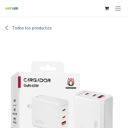
Ir al contenido
Todos los productos