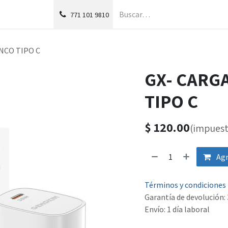
g
Foro
771
101 9810
NCO TIPO C
GX- CARG
TIPO C
$
120.00
(impuest
Agr
Términos y condiciones
Garantía de devolución: 
Envío: 1 día laboral