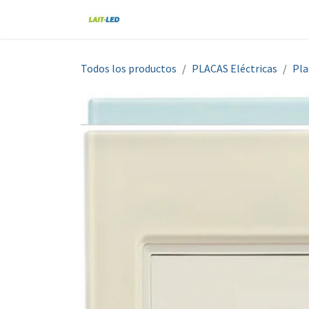
Ir al contenido
Home
Tienda
Nosotros
Blo
Todos los productos
PLACAS Eléctricas
Pla