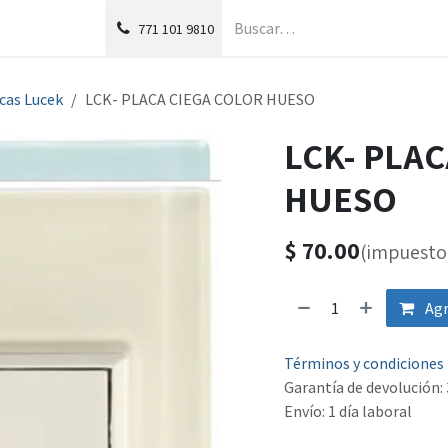
g
Foro
771
101 9810
cas Lucek
LCK- PLACA CIEGA COLOR HUESO
LCK- PLA
HUESO
$
70.00
(impuesto 
Agr
Términos y condiciones
Garantía de devolución: 
Envío: 1 día laboral