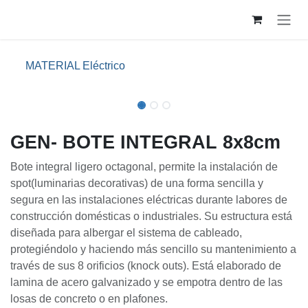
Ir al contenido
MATERIAL Eléctrico