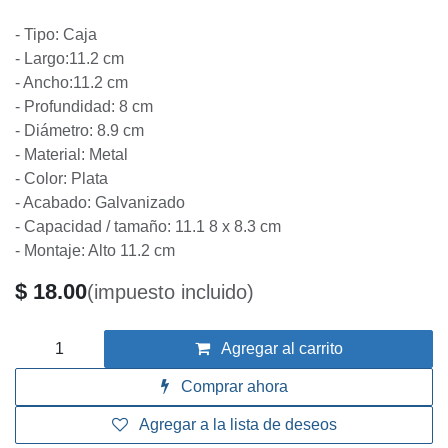
GEN- BOTE INTEGRAL 8x8cm
Bote integral ligero octagonal, permite la instalación de
spot(luminarias decorativas) de una forma sencilla y segura
en las instalaciones eléctricas durante labores de
construcción domésticas o industriales. Su estructura está
diseñada para albergar el sistema de cableado,
protegiéndolo y haciendo más sencillo su mantenimiento a
través de sus 8 orificios (knock outs). Está elaborado de
lamina de acero galvanizado y se empotra dentro de las losas
de concreto o en plafones.