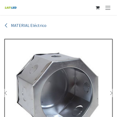
Ir al contenido
MATERIAL Eléctrico