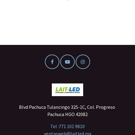
Blvd Pachuca Tulancingo 325-1C, Col. Progreso
Pachuca HGO 42082
Tel :
771 101 9810
ventasweb@laitled.mx