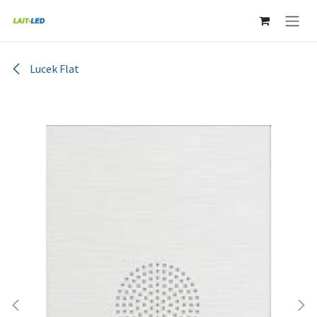
Ir al contenido
Lucek Flat