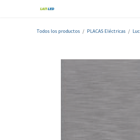
Ir al contenido
Home
Tienda
Nosotros
Blo
Todos los productos
PLACAS Eléctricas
Luc