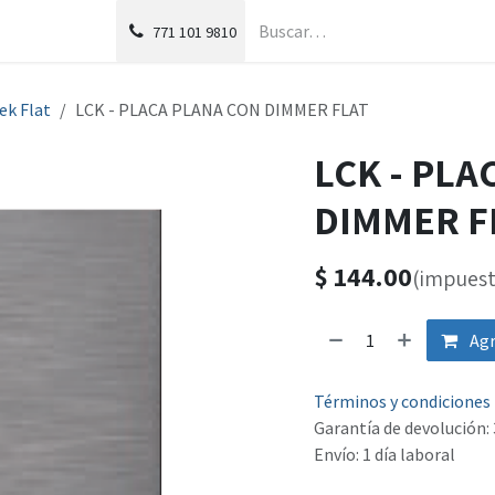
g
Foro
771
101 9810
ek Flat
LCK - PLACA PLANA CON DIMMER FLAT
LCK - PLA
DIMMER F
$
144.00
(impuest
Agr
Términos y condiciones
Garantía de devolución: 
Envío: 1 día laboral