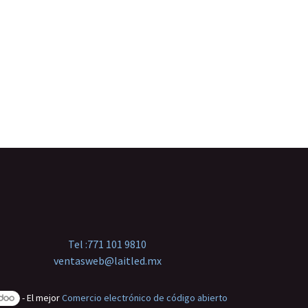
Tel :
771 101 9810
ventasweb@laitled.mx
- El mejor
Comercio electrónico de código abierto