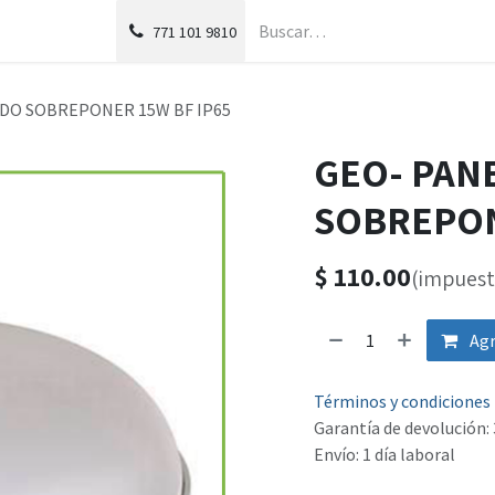
g
Foro
771
101 9810
DO SOBREPONER 15W BF IP65
GEO- PAN
SOBREPON
$
110.00
(impuest
Agr
Términos y condiciones
Garantía de devolución: 
Envío: 1 día laboral