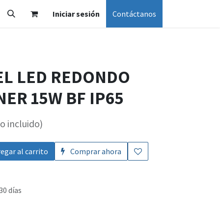
Iniciar sesión
Contáctanos
EL LED REDONDO
ER 15W BF IP65
o incluido)
egar al carrito
Comprar ahora
30 días