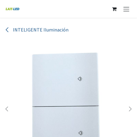
Ir al contenido
INTELIGENTE Iluminación